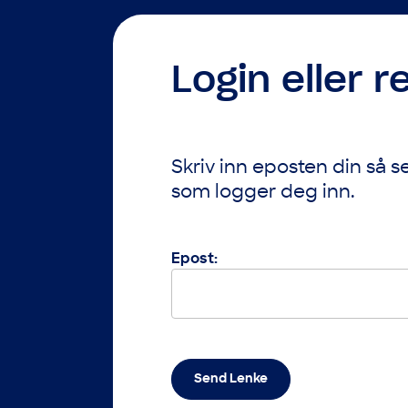
Login eller r
Skriv inn eposten din så 
som logger deg inn.
Epost:
Send Lenke